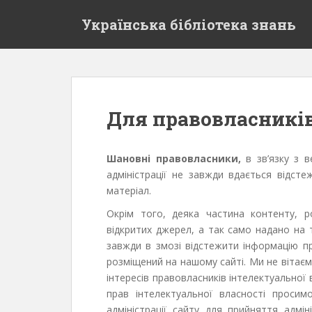
S
Українська бібліотека знань
k
i
p
t
o
m
Для правовласникі
a
i
n
Шановні правовласники,
в зв’язку з в
c
адміністрації не завжди вдається відст
o
матеріал.
n
Окрім того, деяка частина контенту, 
t
відкритих джерел, а так само надано на 
e
завжди в змозі відстежити інформацію пр
n
розміщений на нашому сайті. Ми не вітаєм
t
інтересів правовласників інтелектуальної
прав інтелектуальної власності проси
адміністрації сайту для прийняття адмі