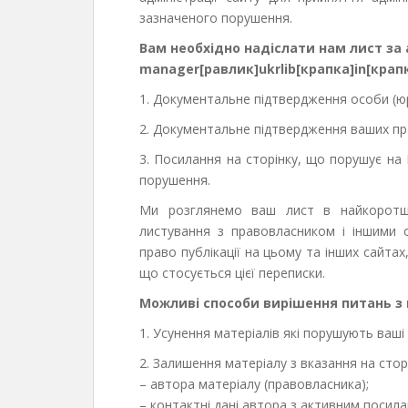
зазначеного порушення.
Вам необхідно надіслати нам лист за
manager[равлик]ukrlib[крапка]in[крап
1. Документальне підтвердження особи (ю
2. Документальне підтвердження ваших пр
3. Посилання на сторінку, що порушує на 
порушення.
Ми розглянемо ваш лист в найкоротші
листування з правовласником і іншими 
право публікації на цьому та інших сайтах
що стосується цієї переписки.
Можливі способи вирішення питань з
1. Усунення матеріалів які порушують ваші
2. Залишення матеріалу з вказання на стор
– автора матеріалу (правовласника);
– контактні дані автора з активним посила