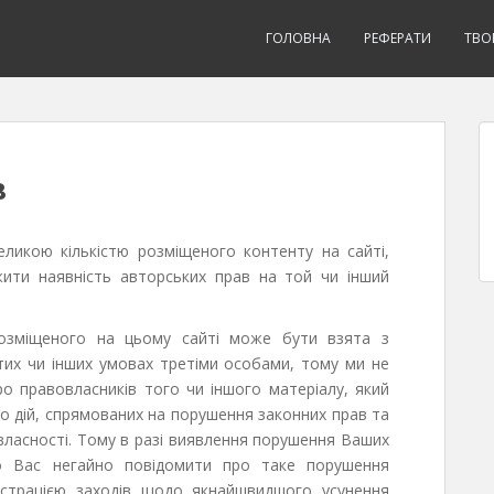
ГОЛОВНА
РЕФЕРАТИ
ТВО
в
еликою кількістю розміщеного контенту на сайті,
ежити наявність авторських прав на той чи інший
розміщеного на цьому сайті може бути взята з
тих чи інших умовах третіми особами, тому ми не
о правовласників того чи іншого матеріалу, який
о дій, спрямованих на порушення законних прав та
 власності. Тому в разі виявлення порушення Ваших
мо Вас негайно повідомити про таке порушення
ністрацією заходів щодо якнайшвидшого усунення