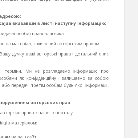
 адресою:
ка]ua
вказавши в листі наступну інформацію:
ридичні особи) правовласника.
ав на матеріал, захищений авторським правом.
Вашу думку ваші авторські права і детальний опис
 терміни. Ми не розглядаємо інформацію про
особами як конфіденційну і залишаємо за собою
, або передачі третім особам будь-якої інформації,
 порушенням авторських прав
 авторські права з нашого порталу;
інці з матеріалом:
нням на ваш сайт;